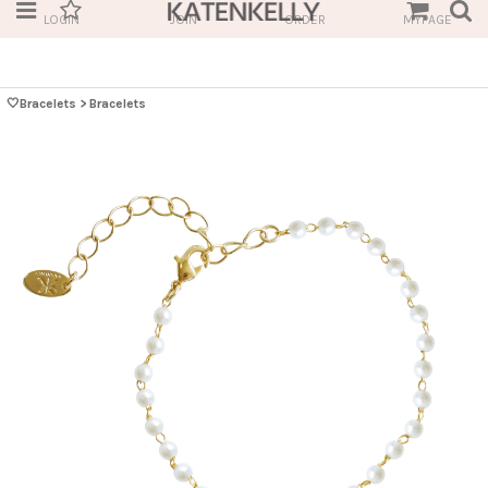
LOGIN
JOIN
ORDER
MYPAGE
🤍Bracelets
>
Bracelets