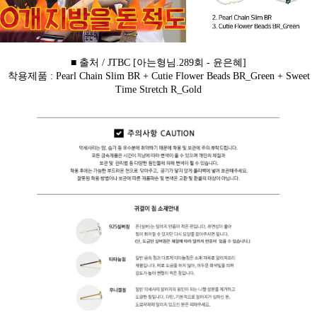
■ 출처 / JTBC [아는형님.289회 - 윤은혜]
착용제품 : Pearl Chain Slim BR + Cutie Flower Beads BR_Green + Sweet
Time Stretch R_Gold