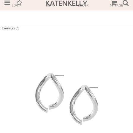
LOGIN
JOIN
ORDER
MYPAGE
Earrings☆