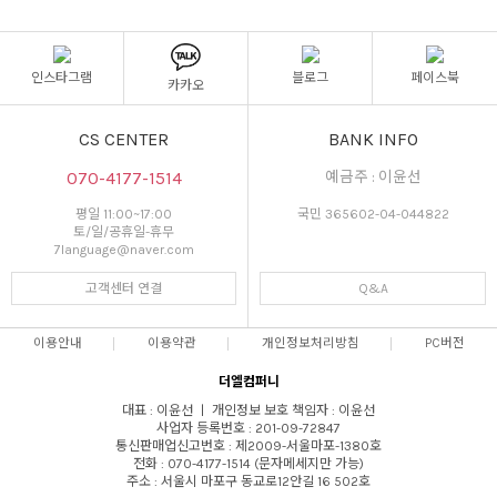
인스타그램
블로그
페이스북
카카오
CS CENTER
BANK INFO
070-4177-1514
예금주 : 이윤선
평일 11:00~17:00
국민 365602-04-044822
토/일/공휴일-휴무
7language@naver.com
고객센터 연결
Q&A
이용안내
이용약관
개인정보처리방침
PC버전
더엘컴퍼니
대표 : 이윤선 ㅣ 개인정보 보호 책임자 : 이윤선
사업자 등록번호 : 201-09-72847
통신판매업신고번호 : 제2009-서울마포-1380호
전화 : 070-4177-1514 (문자메세지만 가능)
주소 : 서울시 마포구 동교로12안길 16 502호