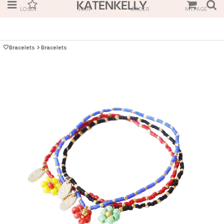
LOGIN
JOIN
ORDER
MYPAGE
🤍Bracelets
>
Bracelets