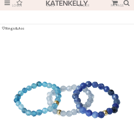
LOGIN
JOIN
ORDER
MYPAGE
🤍Rings&Acc