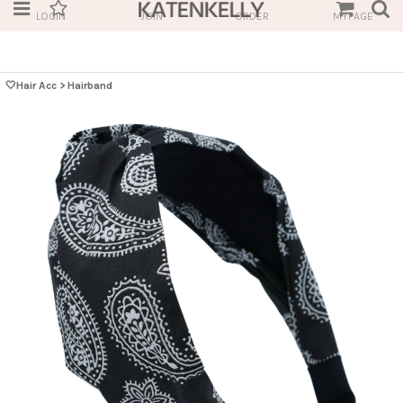
LOGIN
JOIN
ORDER
MYPAGE
🤍Hair Acc
>
Hairband