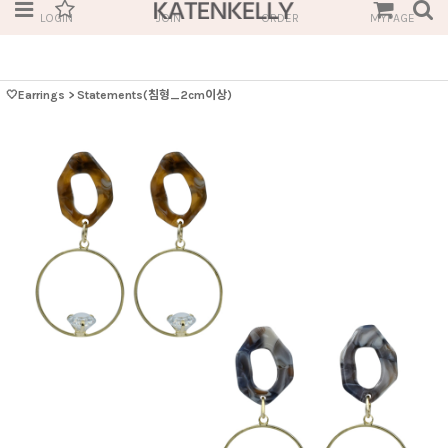
LOGIN
JOIN
ORDER
MYPAGE
🤍Earrings
>
Statements(침형_2cm이상)