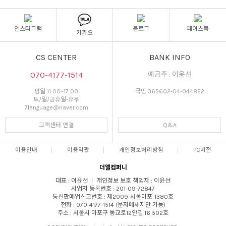
인스타그램
블로그
페이스북
카카오
CS CENTER
BANK INFO
070-4177-1514
예금주 : 이윤선
평일 11:00~17:00
국민 365602-04-044822
토/일/공휴일-휴무
7language@naver.com
고객센터 연결
Q&A
이용안내
이용약관
개인정보처리방침
PC버전
더엘컴퍼니
대표 : 이윤선 ㅣ 개인정보 보호 책임자 : 이윤선
사업자 등록번호 : 201-09-72847
통신판매업신고번호 : 제2009-서울마포-1380호
전화 : 070-4177-1514 (문자메세지만 가능)
주소 : 서울시 마포구 동교로12안길 16 502호