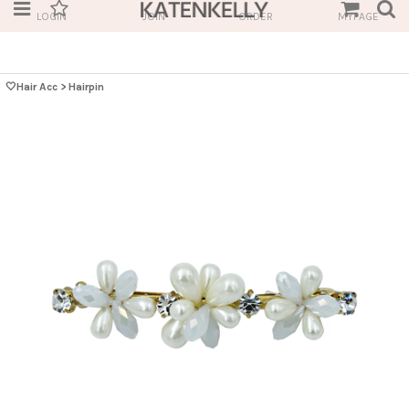
LOGIN
JOIN
ORDER
MYPAGE
🤍Hair Acc
>
Hairpin