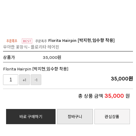
Florita Hairpin [박지현,임수향 착용]
우아한 꽃장식~ 플로리타 헤어핀
상품가
35,000
원
Florita Hairpin [박지현,임수향 착용]
35,000
원
+1
-1
35,000
총 상품 금액
원
바로 구매하기
장바구니
관심상품