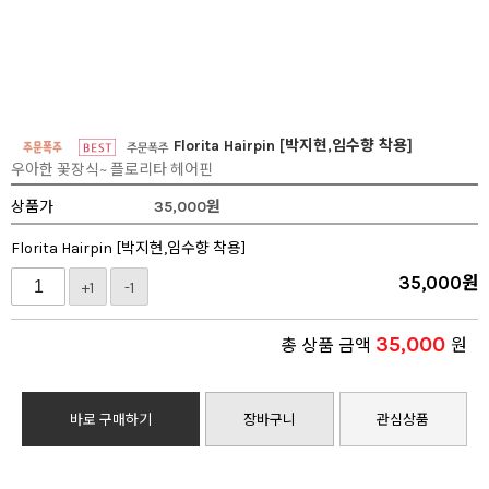
Florita Hairpin [박지현,임수향 착용]
우아한 꽃장식~ 플로리타 헤어핀
상품가
35,000
원
Florita Hairpin [박지현,임수향 착용]
35,000
원
+1
-1
35,000
총 상품 금액
원
바로 구매하기
장바구니
관심상품