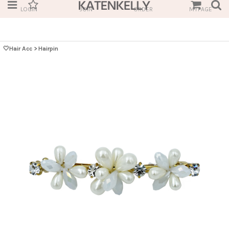
LOGIN
JOIN
ORDER
MYPAGE
🤍Hair Acc
>
Hairpin