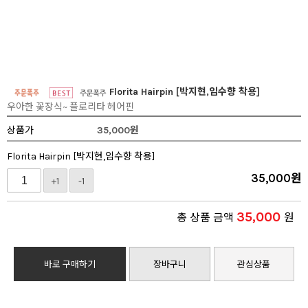
Florita Hairpin [박지현,임수향 착용]
우아한 꽃장식~ 플로리타 헤어핀
상품가
35,000
원
Florita Hairpin [박지현,임수향 착용]
35,000
원
+1
-1
35,000
총 상품 금액
원
바로 구매하기
장바구니
관심상품