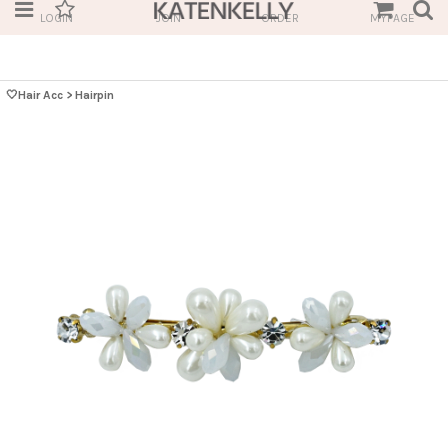
LOGIN
JOIN
ORDER
MYPAGE
🤍Hair Acc
>
Hairpin