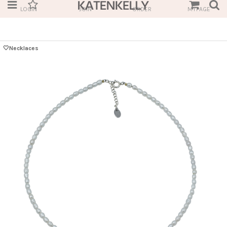
LOGIN
JOIN
ORDER
MYPAGE
🤍Necklaces