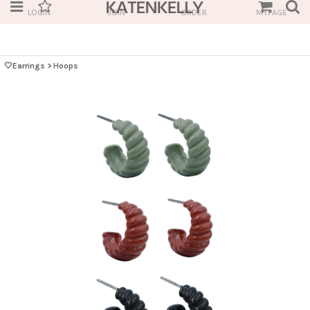
LOGIN
JOIN
ORDER
MYPAGE
🤍Earrings
>
Hoops