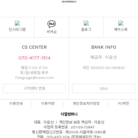
인스타그램
블로그
페이스북
카카오
CS CENTER
BANK INFO
070-4177-1514
예금주 : 이윤선
평일 11:00~17:00
국민 365602-04-044822
토/일/공휴일-휴무
7language@naver.com
고객센터 연결
Q&A
이용안내
이용약관
개인정보처리방침
PC버전
더엘컴퍼니
대표 : 이윤선 ㅣ 개인정보 보호 책임자 : 이윤선
사업자 등록번호 : 201-09-72847
통신판매업신고번호 : 제2009-서울마포-1380호
전화 : 070-4177-1514 (문자메세지만 가능)