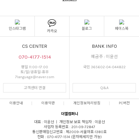
인스타그램
블로그
페이스북
카카오
CS CENTER
BANK INFO
070-4177-1514
예금주 : 이윤선
평일 11:00~17:00
국민 365602-04-044822
토/일/공휴일-휴무
7language@naver.com
고객센터 연결
Q&A
이용안내
이용약관
개인정보처리방침
PC버전
더엘컴퍼니
대표 : 이윤선 ㅣ 개인정보 보호 책임자 : 이윤선
사업자 등록번호 : 201-09-72847
통신판매업신고번호 : 제2009-서울마포-1380호
전화 : 070-4177-1514 (문자메세지만 가능)