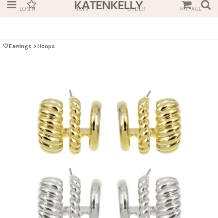
LOGIN
JOIN
ORDER
MYPAGE
🤍Earrings
>
Hoops