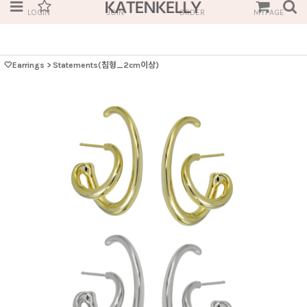
LOGIN
JOIN
ORDER
MYPAGE
🤍Earrings
>
Statements(침형_2cm이상)