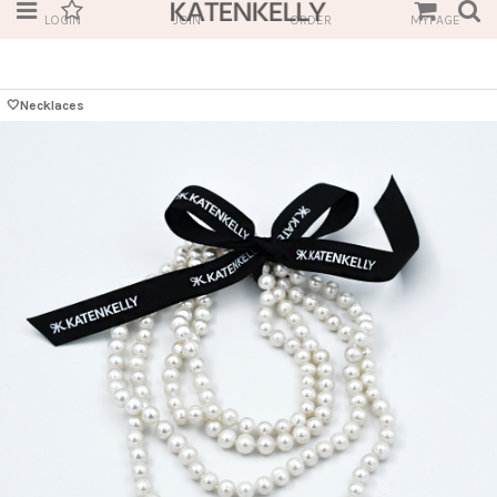
LOGIN
JOIN
ORDER
MYPAGE
🤍Necklaces