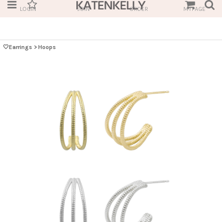
LOGIN
JOIN
ORDER
MYPAGE
🤍Earrings
>
Hoops