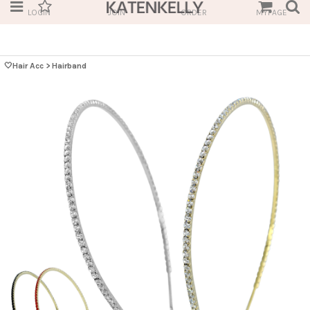
LOGIN
JOIN
ORDER
MYPAGE
🤍Hair Acc
>
Hairband