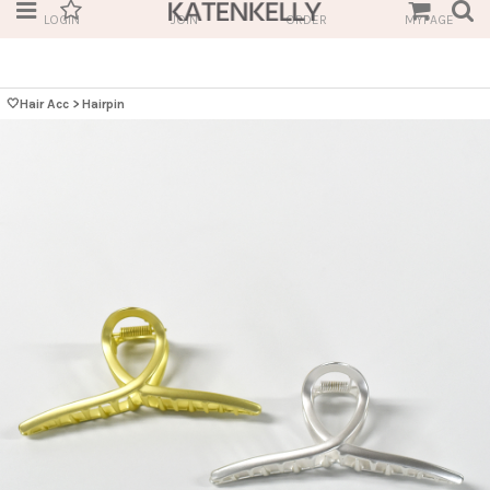
LOGIN
JOIN
ORDER
MYPAGE
🤍Hair Acc
>
Hairpin