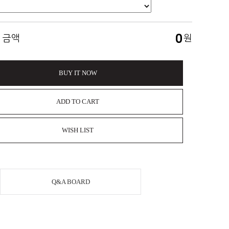
0
 금액
원
BUY IT NOW
ADD TO CART
WISH LIST
Q&A BOARD