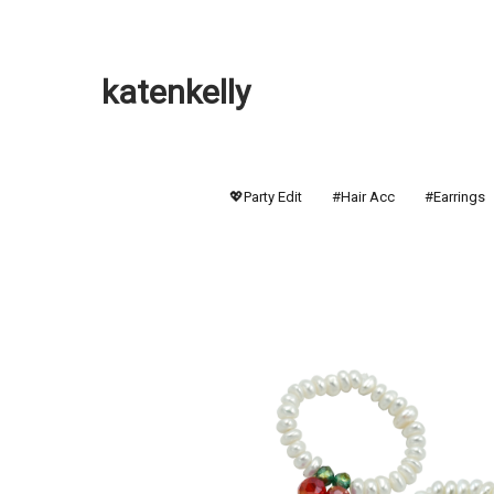
katenkelly
💖Party Edit
#Hair Acc
#Earrings