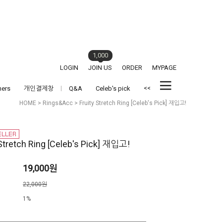
1,000
LOGIN
JOIN US
ORDER
MYPAGE
<<
hers
개인결제창
Q&A
Celeb's pick
HOME
>
Rings&Acc
> Fruity Stretch Ring [Celeb's Pick] 재입고!
 Stretch Ring [Celeb's Pick] 재입고!
19,000원
격
22,000원
1%