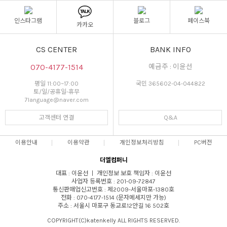
인스타그램
블로그
페이스북
카카오
CS CENTER
BANK INFO
070-4177-1514
예금주 : 이윤선
평일 11:00~17:00
국민 365602-04-044822
토/일/공휴일-휴무
7language@naver.com
고객센터 연결
Q&A
이용안내
이용약관
개인정보처리방침
PC버전
더엘컴퍼니
대표 : 이윤선 ㅣ 개인정보 보호 책임자 : 이윤선
사업자 등록번호 : 201-09-72847
통신판매업신고번호 : 제2009-서울마포-1380호
전화 : 070-4177-1514 (문자메세지만 가능)
주소 : 서울시 마포구 동교로12안길 16 502호
COPYRIGHT(C)katenkelly ALL RIGHTS RESERVED.