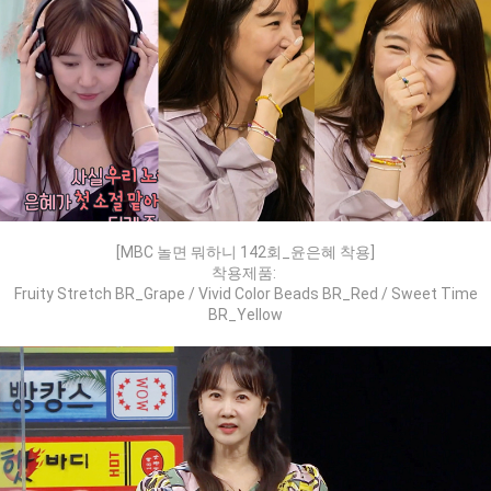
[MBC 놀면 뭐하니 142회_윤은혜 착용]
착용제품:
Fruity Stretch BR_Grape / Vivid Color Beads BR_Red / Sweet Time
BR_Yellow