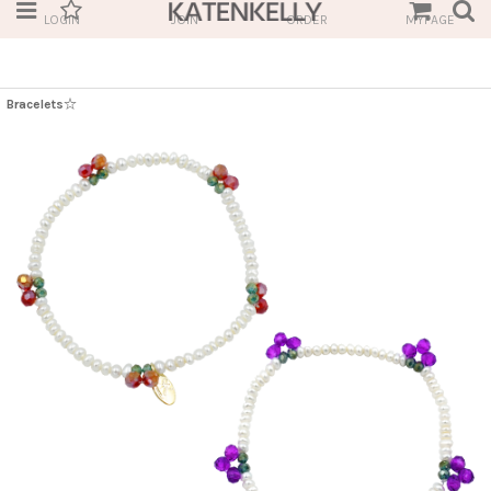
LOGIN
JOIN
ORDER
MYPAGE
Bracelets☆