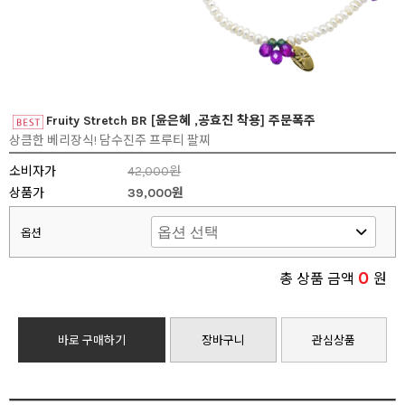
Fruity Stretch BR [윤은혜 ,공효진 착용] 주문폭주
상큼한 베리장식! 담수진주 프루티 팔찌
소비자가
42,000원
상품가
39,000원
옵션
0
총 상품 금액
원
바로 구매하기
장바구니
관심상품