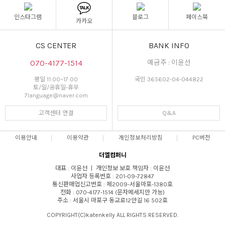
인스타그램
블로그
페이스북
카카오
CS CENTER
BANK INFO
070-4177-1514
예금주 : 이윤선
평일 11:00~17:00
국민 365602-04-044822
토/일/공휴일-휴무
7language@naver.com
고객센터 연결
Q&A
이용안내
이용약관
개인정보처리방침
PC버전
더엘컴퍼니
대표 : 이윤선 ㅣ 개인정보 보호 책임자 : 이윤선
사업자 등록번호 : 201-09-72847
통신판매업신고번호 : 제2009-서울마포-1380호
전화 : 070-4177-1514 (문자메세지만 가능)
주소 : 서울시 마포구 동교로12안길 16 502호
COPYRIGHT(C)katenkelly ALL RIGHTS RESERVED.