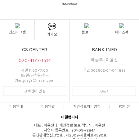
인스타그램
블로그
페이스북
카카오
CS CENTER
BANK INFO
070-4177-1514
예금주 : 이윤선
평일 11:00~17:00
국민 365602-04-044822
토/일/공휴일-휴무
7language@naver.com
고객센터 연결
Q&A
이용안내
이용약관
개인정보처리방침
PC버전
더엘컴퍼니
대표 : 이윤선 ㅣ 개인정보 보호 책임자 : 이윤선
사업자 등록번호 : 201-09-72847
통신판매업신고번호 : 제2009-서울마포-1380호