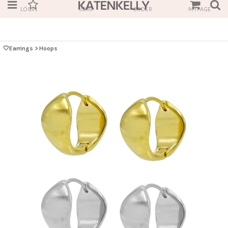
LOGIN
JOIN
ORDER
MYPAGE
🤍Earrings
>
Hoops