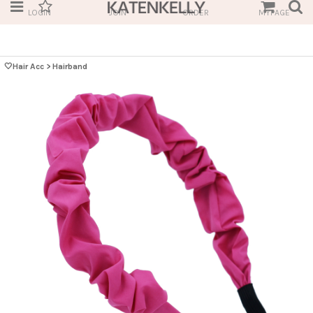
LOGIN
JOIN
ORDER
MYPAGE
🤍Hair Acc
>
Hairband