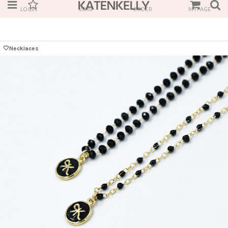
LOGIN
JOIN
ORDER
MYPAGE
🤍Necklaces