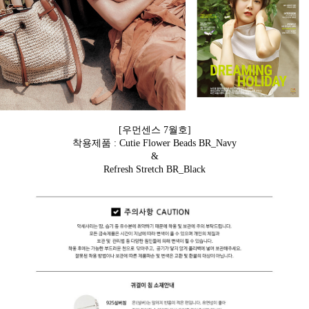
[우먼센스 7월호]
착용제품 : Cutie Flower Beads BR_Navy
&
Refresh Stretch BR_Black