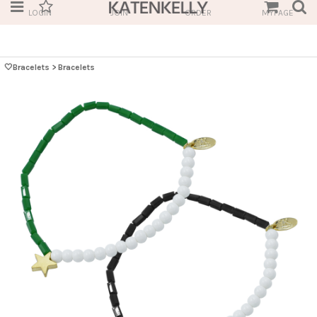
LOGIN
JOIN
ORDER
MYPAGE
🤍Bracelets
>
Bracelets