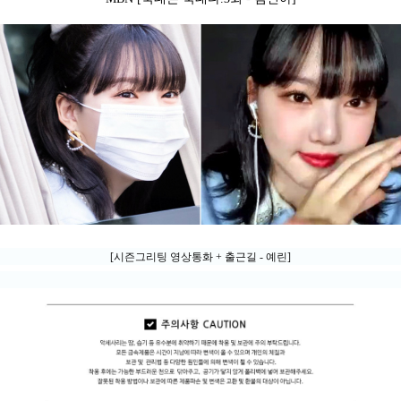
[시즌그리팅 영상통화 + 출근길 - 예린]