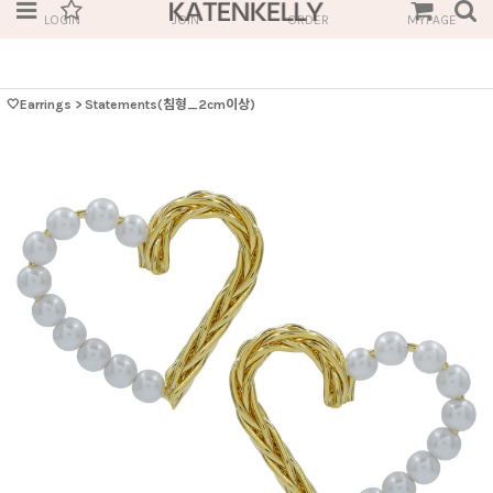
LOGIN
JOIN
ORDER
MYPAGE
🤍Earrings
>
Statements(침형_2cm이상)