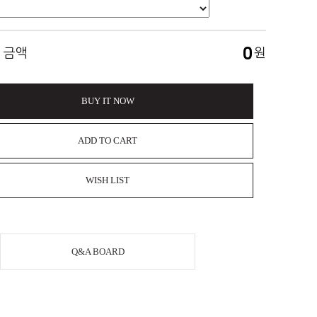
0
 금액
원
BUY IT NOW
ADD TO CART
WISH LIST
Q&A BOARD