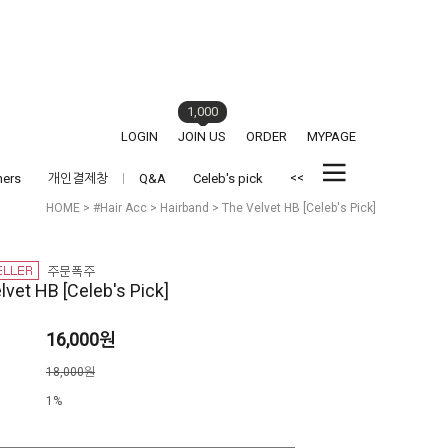
1,000
LOGIN
JOIN US
ORDER
MYPAGE
<<
hers
개인결제창
Q&A
Celeb's pick
HOME
>
#Hair Acc
>
Hairband
> The Velvet HB [Celeb's Pick]
lvet HB [Celeb's Pick]
16,000원
격
18,000원
1%