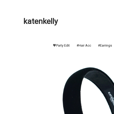
katenkelly
💖Party Edit
#Hair Acc
#Earrings