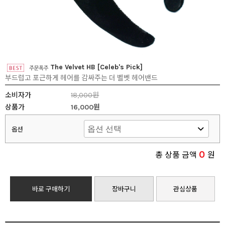
The Velvet HB [Celeb's Pick]
부드럽고 포근하게 헤어를 감싸주는 더 벨벳 헤어밴드
소비자가
18,000원
상품가
16,000원
옵션
0
총 상품 금액
원
바로 구매하기
장바구니
관심상품