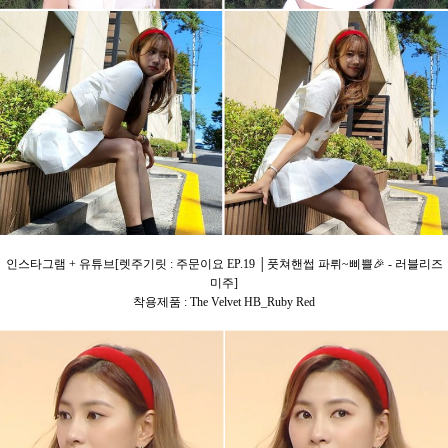
인스타그램 + 유튜브[렛주기릿 : 주문이요 EP.19 │풋쳐핸썹 파뤼~삐쁠🎉 - 러블리즈
미주]
착용제품 : The Velvet HB_Ruby Red