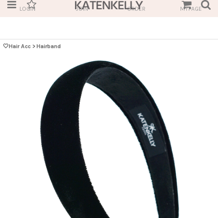
LOGIN
JOIN
ORDER
MYPAGE
🤍Hair Acc
>
Hairband