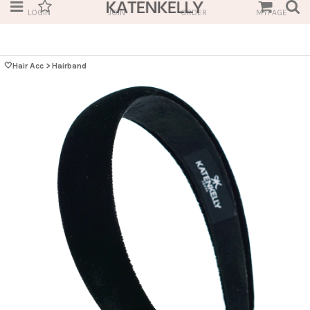
LOGIN
JOIN
ORDER
MYPAGE
🤍Hair Acc
>
Hairband