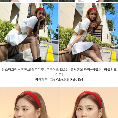
인스타그램 + 유튜브[렛주기릿 : 주문이요 EP.19 │풋쳐핸썹 파뤼~삐쁠🎉 - 러블리즈
미주]
착용제품 : The Velvet HB_Ruby Red