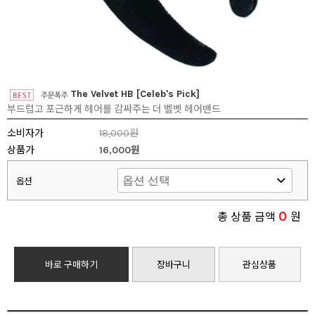
The Velvet HB [Celeb's Pick]
부드럽고 포근하게 헤어를 감싸주는 더 벨벳 헤어밴드
소비자가
18,000원
상품가
16,000원
옵션
0
총 상품 금액
원
바로 구매하기
장바구니
관심상품