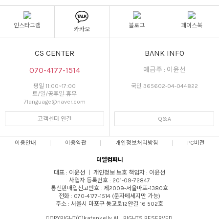
인스타그램
블로그
페이스북
카카오
CS CENTER
BANK INFO
070-4177-1514
예금주 : 이윤선
평일 11:00~17:00
국민 365602-04-044822
토/일/공휴일-휴무
7language@naver.com
고객센터 연결
Q&A
이용안내
이용약관
개인정보처리방침
PC버전
더엘컴퍼니
대표 : 이윤선 ㅣ 개인정보 보호 책임자 : 이윤선
사업자 등록번호 : 201-09-72847
통신판매업신고번호 : 제2009-서울마포-1380호
전화 : 070-4177-1514 (문자메세지만 가능)
주소 : 서울시 마포구 동교로12안길 16 502호
COPYRIGHT(C)katenkelly ALL RIGHTS RESERVED.