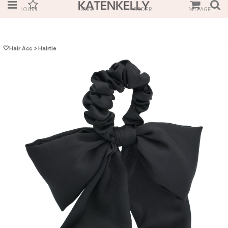
LOGIN
JOIN
ORDER
MYPAGE
🤍Hair Acc
>
Hairtie