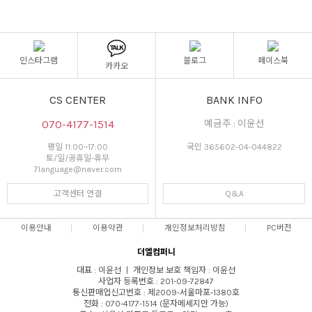
인스타그램
블로그
페이스북
카카오
CS CENTER
BANK INFO
070-4177-1514
예금주 : 이윤선
평일 11:00~17:00
국민 365602-04-044822
토/일/공휴일-휴무
7language@naver.com
고객센터 연결
Q&A
이용안내
이용약관
개인정보처리방침
PC버전
더엘컴퍼니
대표 : 이윤선 ㅣ 개인정보 보호 책임자 : 이윤선
사업자 등록번호 : 201-09-72847
통신판매업신고번호 : 제2009-서울마포-1380호
전화 : 070-4177-1514 (문자메세지만 가능)