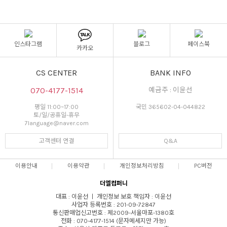
인스타그램
블로그
페이스북
카카오
CS CENTER
BANK INFO
070-4177-1514
예금주 : 이윤선
평일 11:00~17:00
국민 365602-04-044822
토/일/공휴일-휴무
7language@naver.com
고객센터 연결
Q&A
이용안내
이용약관
개인정보처리방침
PC버전
더엘컴퍼니
대표 : 이윤선 ㅣ 개인정보 보호 책임자 : 이윤선
사업자 등록번호 : 201-09-72847
통신판매업신고번호 : 제2009-서울마포-1380호
전화 : 070-4177-1514 (문자메세지만 가능)