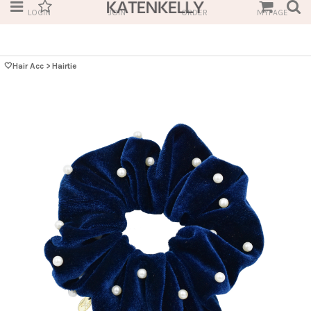
LOGIN
JOIN
ORDER
MYPAGE
🤍Hair Acc
>
Hairtie