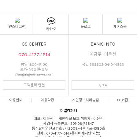
인스타그램
블로그
페이스북
카카오
CS CENTER
BANK INFO
070-4177-1514
예금주 : 이윤선
평일 11:00~17:00
국민 365602-04-044822
토/일/공휴일-휴무
7language@naver.com
고객센터 연결
Q&A
이용안내
이용약관
개인정보처리방침
PC버전
더엘컴퍼니
대표 : 이윤선 ㅣ 개인정보 보호 책임자 : 이윤선
사업자 등록번호 : 201-09-72847
통신판매업신고번호 : 제2009-서울마포-1380호
전화 : 070-4177-1514 (문자메세지만 가능)