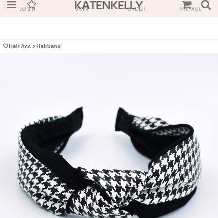
LOGIN
JOIN
ORDER
MYPAGE
🤍Hair Acc
>
Hairband