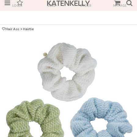
LOGIN
JOIN
ORDER
MYPAGE
🤍Hair Acc
>
Hairtie