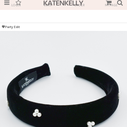
LOGIN
JOIN
ORDER
MYPAGE
💖Party Edit