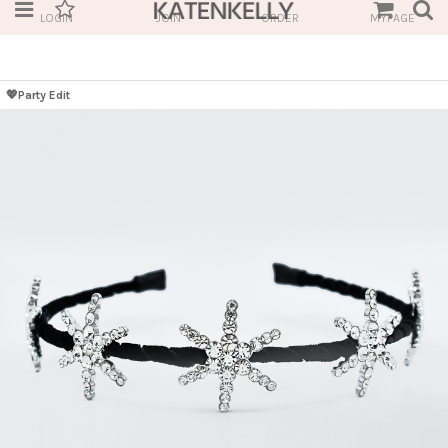
LOGIN
JOIN
ORDER
MYPAGE
💖Party Edit