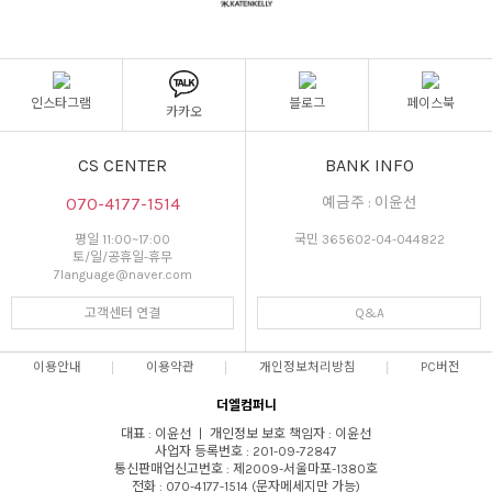
인스타그램
블로그
페이스북
카카오
CS CENTER
BANK INFO
070-4177-1514
예금주 : 이윤선
평일 11:00~17:00
국민 365602-04-044822
토/일/공휴일-휴무
7language@naver.com
고객센터 연결
Q&A
이용안내
이용약관
개인정보처리방침
PC버전
더엘컴퍼니
대표 : 이윤선 ㅣ 개인정보 보호 책임자 : 이윤선
사업자 등록번호 : 201-09-72847
통신판매업신고번호 : 제2009-서울마포-1380호
전화 : 070-4177-1514 (문자메세지만 가능)