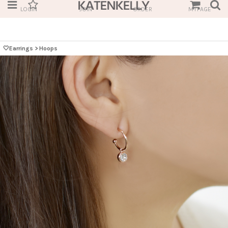
LOGIN
JOIN
ORDER
MYPAGE
🤍Earrings
>
Hoops