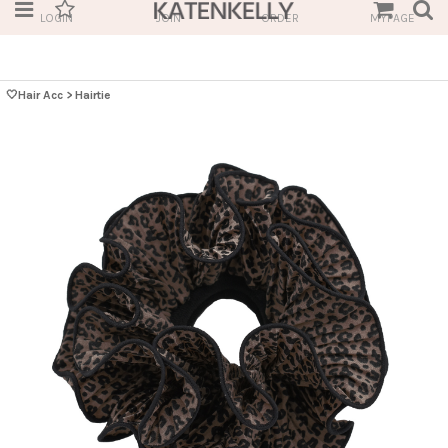
LOGIN
JOIN
ORDER
MYPAGE
🤍Hair Acc
>
Hairtie