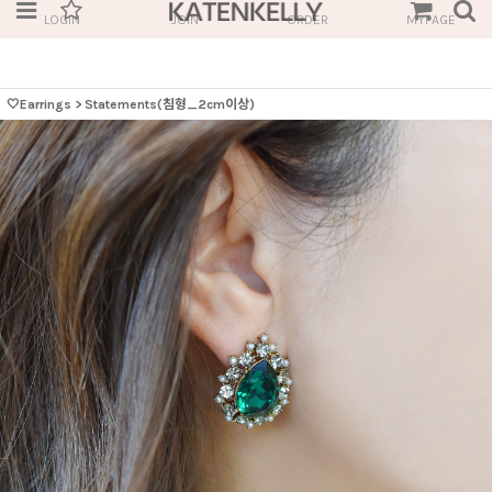
LOGIN
JOIN
ORDER
MYPAGE
🤍Earrings
>
Statements(침형_2cm이상)