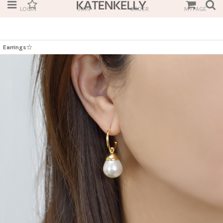
LOGIN
JOIN
ORDER
MYPAGE
Earrings☆