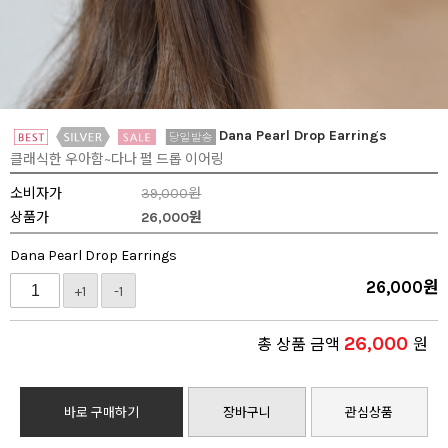
Dana Pearl Drop Earrings
클래식한 우아함~다나 펄 드롭 이어링
소비자가
39,000원
상품가
26,000
원
Dana Pearl Drop Earrings
26,000
원
+1
-1
26,000
총 상품 금액
원
바로 구매하기
장바구니
관심상품