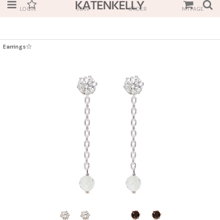
LOGIN
JOIN
ORDER
MYPAGE
Earrings☆