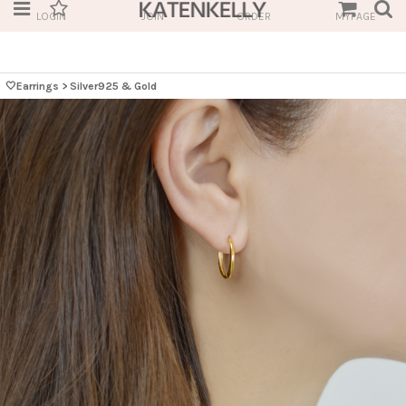
LOGIN
JOIN
ORDER
MYPAGE
🤍Earrings
>
Silver925 & Gold