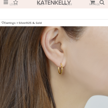
LOGIN
JOIN
ORDER
MYPAGE
🤍Earrings
>
Silver925 & Gold