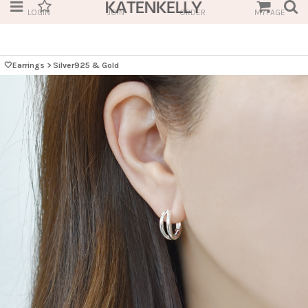
LOGIN
JOIN
ORDER
MYPAGE
🤍Earrings
>
Silver925 & Gold