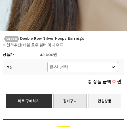
Double Row Silver Hoops Earrings
데일리추천! 더블 로우 실버 미니 후프
상품가
42,000원
색상
0
총 상품 금액
원
바로 구매하기
장바구니
관심상품