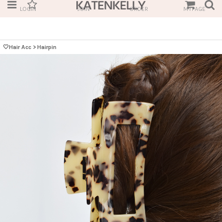
LOGIN
JOIN
ORDER
MYPAGE
🤍Hair Acc
>
Hairpin