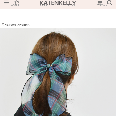
LOGIN
JOIN
ORDER
MYPAGE
🤍Hair Acc
>
Hairpin