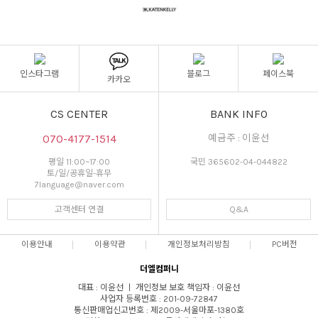
인스타그램
블로그
페이스북
카카오
CS CENTER
BANK INFO
070-4177-1514
예금주 : 이윤선
평일 11:00~17:00
국민 365602-04-044822
토/일/공휴일-휴무
7language@naver.com
고객센터 연결
Q&A
이용안내
이용약관
개인정보처리방침
PC버전
더엘컴퍼니
대표 : 이윤선 ㅣ 개인정보 보호 책임자 : 이윤선
사업자 등록번호 : 201-09-72847
통신판매업신고번호 : 제2009-서울마포-1380호