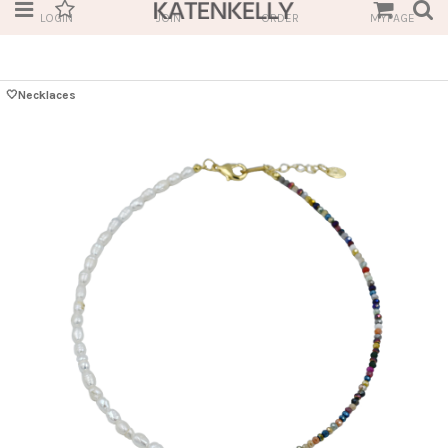
LOGIN
JOIN
ORDER
MYPAGE
🤍Necklaces