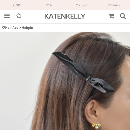
LOGIN
JOIN
ORDER
MYPAGE
🤍Hair Acc
>
Hairpin