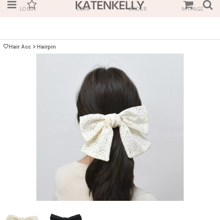
LOGIN
JOIN
ORDER
MYPAGE
🤍Hair Acc
>
Hairpin